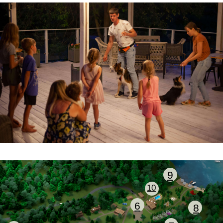
Адрес в навигаторе:
Berta Village, Истринский
район
АКТИВНЫЙ ОТДЫХ
Детям
Служба проката
Акции