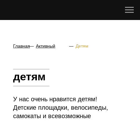
Главная
—
Активный
—
Детям
отдых
детям
У нас очень нравится детям!
Детские площадки, велосипеды,
самокаты и всевозможные
развлечения!
На территории загородного клуба
множество забавных скульптур,
детская площадка, есть
асфальтированные дорожки, где
можно кататься на велосипеде