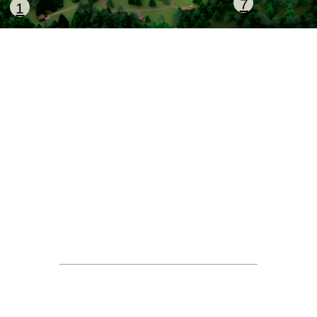
Командный спорт
Развлечения
Падел-теннис
КОНТАКТЫ
Аккредитация
С502025006150
действует до 11.08.2028
Политика
конфиденциальности