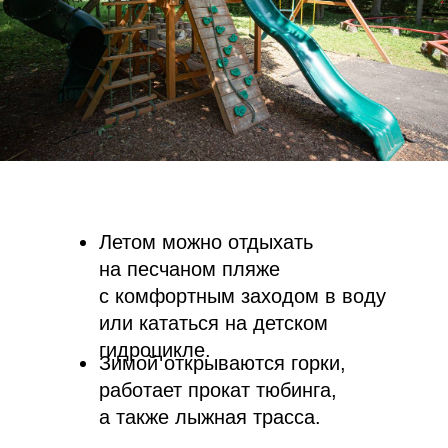
Зимой открываются горки,
работает прокат тюбинга,
а также лыжная трасса.
9
10
6
8
7
1