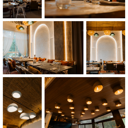
9
10
6
8