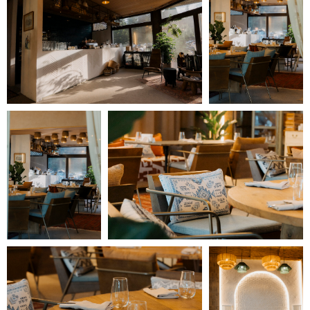
АКТИВНЫЙ ОТДЫХ
Детям
Служба проката
Акции
Командный спорт
Развлечения
Падел-теннис
КОНТАКТЫ
Аккредитация
С502025006150
действует до 11.08.2028
Политика
конфиденциальности