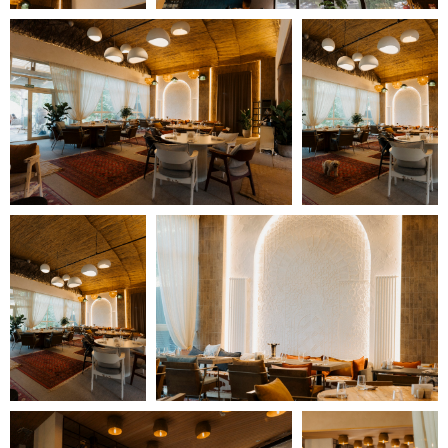
7
1
Адрес в навигаторе:
Berta Village, Истринский
район