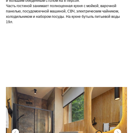
и большим обеденным столом на 8 персон.
7
1
Часть гостиной занимает полноценная кухня с мойкой, варочной
панелью, посудомоечной машиной, СВЧ, электрическим чайником,
холодильником и набором посуды. На кухне бутыль питьевой воды
19л.
Адрес в навигаторе:
Berta Village, Истринский
район