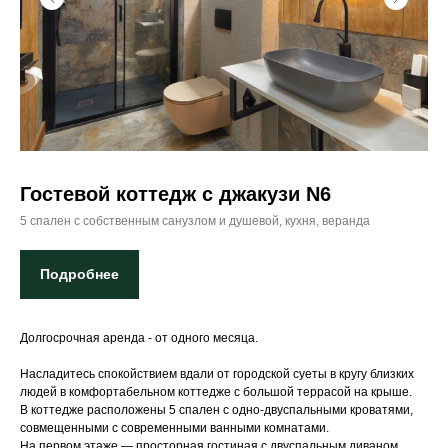
АКТИВНЫЙ ОТДЫХ
Детям
Служба проката
Акции
Командный спорт
Развлечения
Падел-теннис
КОНТАКТЫ
Гостевой коттедж с джакузи N6
5 спален с собственным санузлом и душевой, кухня, веранда
Аккредитация
С502025006150
действует до 11.08.2028
Подробнее
Долгосрочная аренда - от одного месяца.
Насладитесь спокойствием вдали от городской суеты в кругу близких
людей в комфортабельном коттедже с большой террасой на крыше.
В коттедже расположены 5 спален с одно-двуспальными кроватями,
Политика
конфиденциальности
совмещенными с современными ванными комнатами.
На первом этаже — просторная гостиная с двуспальным диваном