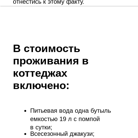
автомобилей;
Охраняемая парковка на 15
машиномест;
WiFi на всей территории
комплекса;
Замена полотенец каждый день
по требованию гостя.
Проживание детей
на дополнительных
местах:
Дети от 0-6 лет проживают без
дополнительной оплаты;
Дети с 6-8 лет - 50% от стоимости
дополнительного места;