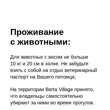
Адрес в навигаторе:
Berta Village, Истринский
район
АКТИВНЫЙ ОТДЫХ
Детям
Служба проката
Акции
Командный спорт
Развлечения
Падел-теннис
КОНТАКТЫ
Аккредитация
С502025006150
действует до 11.08.2028