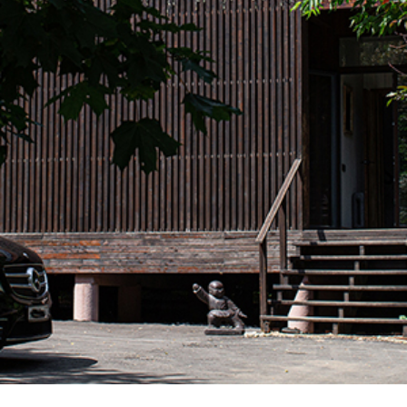
Стоимость
проживания
Точную стоимость вы можете узнать
при бронировании на сайте или
у оператора.
Стоимость с учетом НДС за будни/
выходные. Цены носят
ознакомительный характер
бронирование
коттеджей: