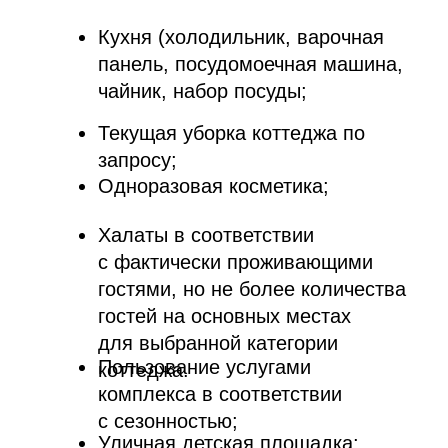
Дети с 9 лет - оплачивается полная
стоимость дополнительного места;
Проживание
с животными:
Для животных с весом не больше
10 кг и 20 см в холке. Не забудьте
взять с собой на отдых ветеринарный
паспорт на Вашего питомца;
На территории Berta Village принято,
что владельцы самостоятельно
убирают за ними во время прогулок.
На ошейнике Вашего питомца должны
быть указаны ее кличка и Ваши
контакты.