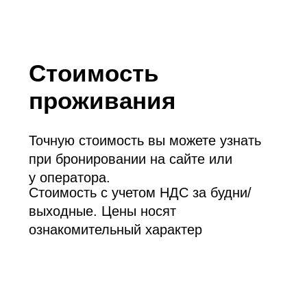
+7 495 109-51-17
Просим
обратить
внимание
Коттеджи оборудованы
круглогодичным джакузи с подогревом
воды, расположенным на веранде.
Вода проходит постоянную
фильтрацию, к вашему заезду она
чистая и подогрета до комфортной
температуры.
Если вы случайно испачкаете воду,
например, разлив напитки, мы будем
вынуждены проводить процедуру