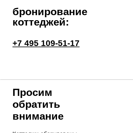
её замены, которая включает в себя
замену или очистку фильтров,
нагрев воды, который может
продлиться до суток. Такая замены
воды будет стоить для вас 3000
рублей. Просим вас с пониманием
отнестись к этому факту.
В стоимость
проживания в
коттеджах
включено:
Питьевая вода одна бутыль
емкостью 19 л с помпой
в сутки;
Всесезонный джакузи;